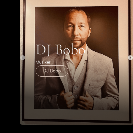
DJ Bobo
Musiker
DJ Bobo