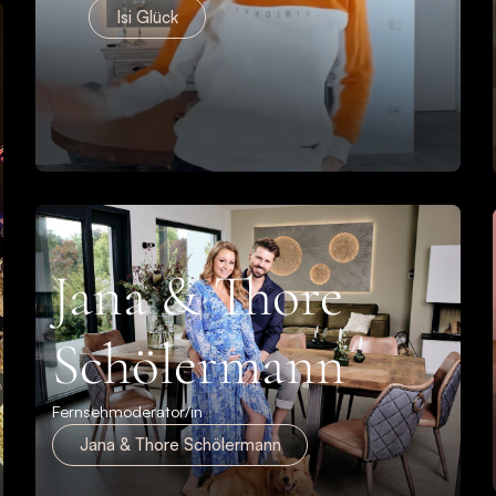
Isi Glück
Jana & Thore
Schölermann
Fernsehmoderator/in
Jana & Thore Schölermann