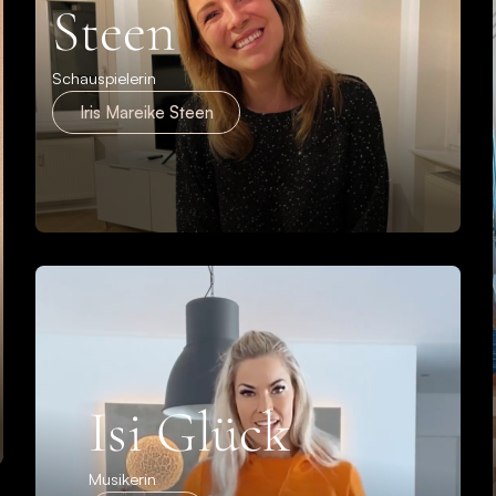
Steen
Schauspielerin
Iris Mareike Steen
Isi Glück
Musikerin