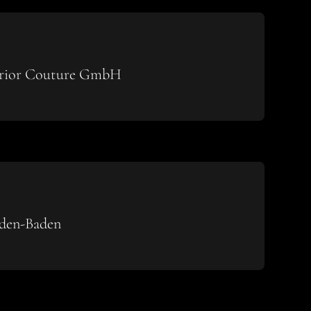
erior Couture GmbH
aden-Baden