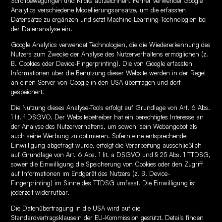
Scrollbewegungen und Klicks aufzeichnen. Ferner verwendet Google
Analytics verschiedene Modellierungsansätze, um die erfassten
Datensätze zu ergänzen und setzt Machine-Learning-Technologien bei
der Datenanalyse ein.
Google Analytics verwendet Technologien, die die Wiedererkennung des
Nutzers zum Zwecke der Analyse des Nutzerverhaltens ermöglichen (z.
B. Cookies oder Device-Fingerprinting). Die von Google erfassten
Informationen über die Benutzung dieser Website werden in der Regel
an einen Server von Google in den USA übertragen und dort
gespeichert.
Die Nutzung dieses Analyse-Tools erfolgt auf Grundlage von Art. 6 Abs.
1 lit. f DSGVO. Der Websitebetreiber hat ein berechtigtes Interesse an
der Analyse des Nutzerverhaltens, um sowohl sein Webangebot als
auch seine Werbung zu optimieren. Sofern eine entsprechende
Einwilligung abgefragt wurde, erfolgt die Verarbeitung ausschließlich
auf Grundlage von Art. 6 Abs. 1 lit. a DSGVO und § 25 Abs. 1 TTDSG,
soweit die Einwilligung die Speicherung von Cookies oder den Zugriff
auf Informationen im Endgerät des Nutzers (z. B. Device-
Fingerprinting) im Sinne des TTDSG umfasst. Die Einwilligung ist
jederzeit widerrufbar.
Die Datenübertragung in die USA wird auf die
Standardvertragsklauseln der EU-Kommission gestützt. Details finden