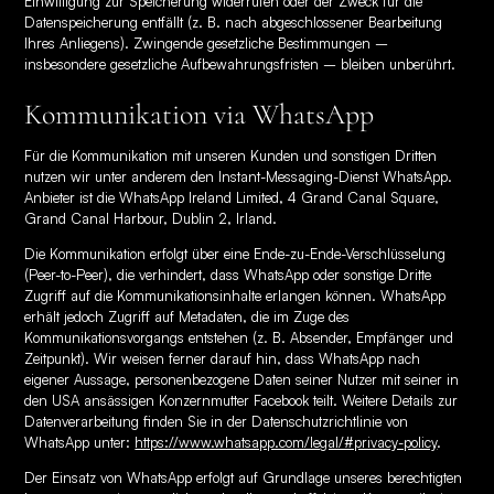
Einwilligung zur Speicherung widerrufen oder der Zweck für die
Datenspeicherung entfällt (z. B. nach abgeschlossener Bearbeitung
Ihres Anliegens). Zwingende gesetzliche Bestimmungen –
insbesondere gesetzliche Aufbewahrungsfristen – bleiben unberührt.
Kommunikation via WhatsApp
Für die Kommunikation mit unseren Kunden und sonstigen Dritten
nutzen wir unter anderem den Instant-Messaging-Dienst WhatsApp.
Anbieter ist die WhatsApp Ireland Limited, 4 Grand Canal Square,
Grand Canal Harbour, Dublin 2, Irland.
Die Kommunikation erfolgt über eine Ende-zu-Ende-Verschlüsselung
(Peer-to-Peer), die verhindert, dass WhatsApp oder sonstige Dritte
Zugriff auf die Kommunikationsinhalte erlangen können. WhatsApp
erhält jedoch Zugriff auf Metadaten, die im Zuge des
Kommunikationsvorgangs entstehen (z. B. Absender, Empfänger und
Zeitpunkt). Wir weisen ferner darauf hin, dass WhatsApp nach
eigener Aussage, personenbezogene Daten seiner Nutzer mit seiner in
den USA ansässigen Konzernmutter Facebook teilt. Weitere Details zur
Datenverarbeitung finden Sie in der Datenschutzrichtlinie von
WhatsApp unter:
https://www.whatsapp.com/legal/#privacy-policy
.
Der Einsatz von WhatsApp erfolgt auf Grundlage unseres berechtigten