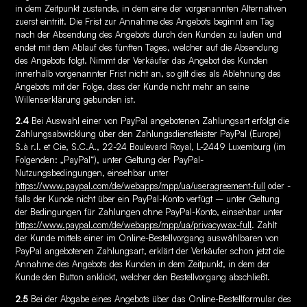
in dem Zeitpunkt zustande, in dem eine der vorgenannten Alternativen
zuerst eintritt. Die Frist zur Annahme des Angebots beginnt am Tag
nach der Absendung des Angebots durch den Kunden zu laufen und
endet mit dem Ablauf des fünften Tages, welcher auf die Absendung
des Angebots folgt. Nimmt der Verkäufer das Angebot des Kunden
innerhalb vorgenannter Frist nicht an, so gilt dies als Ablehnung des
Angebots mit der Folge, dass der Kunde nicht mehr an seine
Willenserklärung gebunden ist.
2.4
Bei Auswahl einer von PayPal angebotenen Zahlungsart erfolgt die
Zahlungsabwicklung über den Zahlungsdienstleister PayPal (Europe)
S.à r.l. et Cie, S.C.A., 22-24 Boulevard Royal, L-2449 Luxemburg (im
Folgenden: „PayPal“), unter Geltung der PayPal-
Nutzungsbedingungen, einsehbar unter
https://www.paypal.com/de/webapps/mpp/ua/useragreement-full
oder -
falls der Kunde nicht über ein PayPal-Konto verfügt – unter Geltung
der Bedingungen für Zahlungen ohne PayPal-Konto, einsehbar unter
https://www.paypal.com/de/webapps/mpp/ua/privacywax-full
. Zahlt
der Kunde mittels einer im Online-Bestellvorgang auswählbaren von
PayPal angebotenen Zahlungsart, erklärt der Verkäufer schon jetzt die
Annahme des Angebots des Kunden in dem Zeitpunkt, in dem der
Kunde den Button anklickt, welcher den Bestellvorgang abschließt.
2.5
Bei der Abgabe eines Angebots über das Online-Bestellformular des