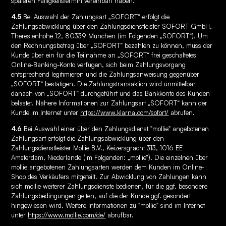
späteren Fälligkeitstermin vereinbart haben.
4.5
Bei Auswahl der Zahlungsart „SOFORT“ erfolgt die
Zahlungsabwicklung über den Zahlungsdienstleister SOFORT GmbH,
Theresienhöhe 12, 80339 München (im Folgenden „SOFORT“). Um
den Rechnungsbetrag über „SOFORT“ bezahlen zu können, muss der
Kunde über ein für die Teilnahme an „SOFORT“ frei geschaltetes
Online-Banking-Konto verfügen, sich beim Zahlungsvorgang
entsprechend legitimieren und die Zahlungsanweisung gegenüber
„SOFORT“ bestätigen. Die Zahlungstransaktion wird unmittelbar
danach von „SOFORT“ durchgeführt und das Bankkonto des Kunden
belastet. Nähere Informationen zur Zahlungsart „SOFORT“ kann der
Kunde im Internet unter
https://www.klarna.com/sofort/
abrufen.
4.6
Bei Auswahl einer über den Zahlungsdienst "mollie" angebotenen
Zahlungsart erfolgt die Zahlungsabwicklung über den
Zahlungsdienstleister Mollie B.V., Keizersgracht 313, 1016 EE
Amsterdam, Niederlande (im Folgenden: „mollie“). Die einzelnen über
mollie angebotenen Zahlungsarten werden dem Kunden im Online-
Shop des Verkäufers mitgeteilt. Zur Abwicklung von Zahlungen kann
sich mollie weiterer Zahlungsdienste bedienen, für die ggf. besondere
Zahlungsbedingungen gelten, auf die der Kunde ggf. gesondert
hingewiesen wird. Weitere Informationen zu "mollie" sind im Internet
unter
https://www.mollie.com/de/
abrufbar.