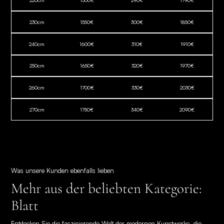
230
cm
1550
€
300
€
1850
€
240
cm
1600
€
310
€
1910
€
250
cm
1650
€
320
€
1970
€
260
cm
1700
€
330
€
2030
€
270
cm
1750
€
340
€
2090
€
Was unsere Kunden ebenfalls lieben
Mehr aus der beliebten Kategorie:
Blatt
Entdecken Sie die faszinierende Welt der modernen Kunstwerke, die