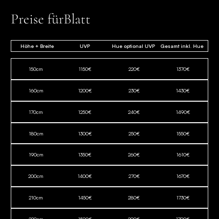
Preise für
Blatt
Höhe + Breite
UVP
Hue optional UVP
Gesamt inkl. Hue
150
cm
1150
€
220
€
1370
€
160
cm
1200
€
230
€
1430
€
170
cm
1250
€
240
€
1490
€
180
cm
1300
€
250
€
1550
€
190
cm
1350
€
260
€
1610
€
200
cm
1400
€
270
€
1670
€
210
cm
1450
€
280
€
1730
€
220
cm
1500
€
290
€
1790
€