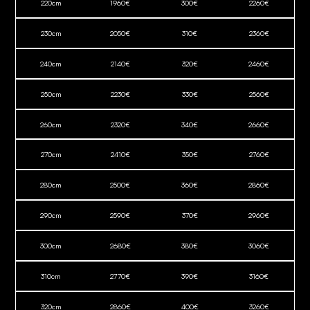
220
cm
1960
€
300
€
2260
€
230
cm
2050
€
310
€
2360
€
240
cm
2140
€
320
€
2460
€
250
cm
2230
€
330
€
2560
€
260
cm
2320
€
340
€
2660
€
270
cm
2410
€
350
€
2760
€
280
cm
2500
€
360
€
2860
€
290
cm
2590
€
370
€
2960
€
300
cm
2680
€
380
€
3060
€
310
cm
2770
€
390
€
3160
€
320
cm
2860
€
400
€
3260
€