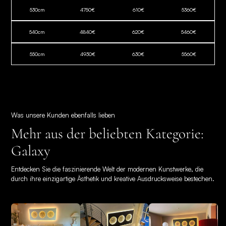
530
cm
4750
€
610
€
5360
€
540
cm
4840
€
620
€
5460
€
550
cm
4930
€
630
€
5560
€
Was unsere Kunden ebenfalls lieben
Mehr aus der beliebten Kategorie:
Galaxy
Entdecken Sie die faszinierende Welt der modernen Kunstwerke, die
durch ihre einzigartige Ästhetik und kreative Ausdrucksweise bestechen.