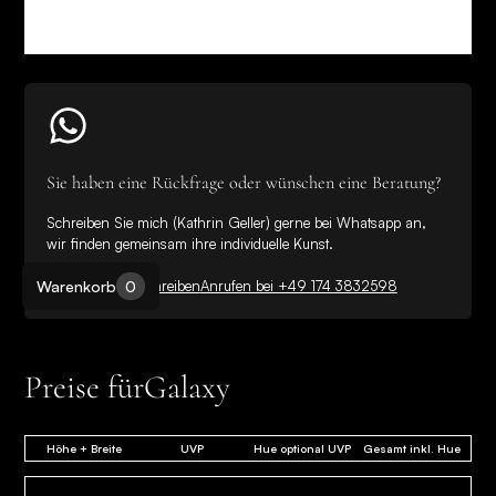
Sie haben eine Rückfrage oder wünschen eine Beratung?
Schreiben Sie mich (Kathrin Geller) gerne bei Whatsapp an,
wir finden gemeinsam ihre individuelle Kunst.
Warenkorb
0
Bei WhatsApp schreiben
Anrufen bei +49 174 3832598
Preise für
Galaxy
Höhe + Breite
UVP
Hue optional UVP
Gesamt inkl. Hue