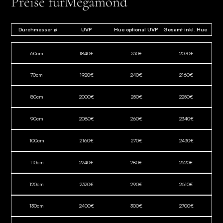
Preise für
Megamond
Durchmesser ø
UVP
Hue optional UVP
Gesamt inkl. Hue
60
cm
1840
€
230
€
2070
€
70
cm
1920
€
240
€
2160
€
80
cm
2000
€
250
€
2250
€
90
cm
2080
€
260
€
2340
€
100
cm
2160
€
270
€
2430
€
110
cm
2240
€
280
€
2520
€
120
cm
2320
€
290
€
2610
€
130
cm
2400
€
300
€
2700
€