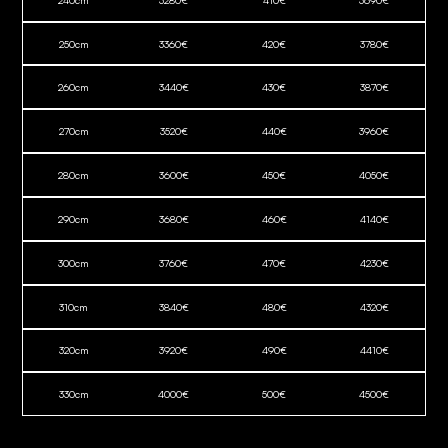
250
cm
3360
€
420
€
3780
€
260
cm
3440
€
430
€
3870
€
270
cm
3520
€
440
€
3960
€
280
cm
3600
€
450
€
4050
€
290
cm
3680
€
460
€
4140
€
300
cm
3760
€
470
€
4230
€
310
cm
3840
€
480
€
4320
€
320
cm
3920
€
490
€
4410
€
330
cm
4000
€
500
€
4500
€