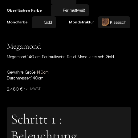
Perlmuttweiß
Oberflächen Farbe
Gold
Klassisch
Mondfarbe
Mondstruktur
Megamond
Megamond 140 cm Perlmuttweiss Relief Mond klassisch Gold
Gewählte Größe:
140
cm
Durchmesser:
140
cm
2.480 €
inkl. MWST.
Schritt 1 :
Beleuchtung