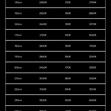
140
cm
2480
€
310
€
2790
€
150
cm
2560
€
320
€
2880
€
160
cm
2640
€
330
€
2970
€
170
cm
2720
€
340
€
3060
€
180
cm
2800
€
350
€
3150
€
190
cm
2880
€
360
€
3240
€
200
cm
2960
€
370
€
3330
€
210
cm
3040
€
380
€
3420
€
220
cm
3120
€
390
€
3510
€
230
cm
3200
€
400
€
3600
€
240
cm
3280
€
410
€
3690
€