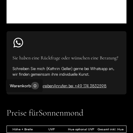
Sie haben eine Rückfrage oder wünschen eine Beratung?
Schreiben Sie mich (Kathrin Geller) gerne bei Whatsapp an,
wir finden gemeinsam ihre individuelle Kunst.
Warenkorb
0
Bei WhatsApp schreiben
Anrufen bei +49 174 3832598
Preise für
Sonnenmond
Höhe + Breite
UVP
Hue optional UVP
Gesamt inkl. Hue