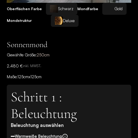
Schwarz
Gold
Oberflächen Farbe
Mondfarbe
Deluxe
Mondstruktur
Sonnenmond
Gewählte Größe:
250
cm
2.480 €
inkl. MWST.
Maße:
125
cm
x
125
cm
Schritt 1 :
Beleuchtung
Beleuchtung auswählen
Warmweiße Beleuchtung