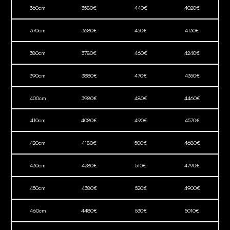
360
cm
3580
€
440
€
4020
€
370
cm
3680
€
450
€
4130
€
380
cm
3780
€
460
€
4240
€
390
cm
3880
€
470
€
4350
€
400
cm
3980
€
480
€
4460
€
410
cm
4080
€
490
€
4570
€
420
cm
4180
€
500
€
4680
€
430
cm
4280
€
510
€
4790
€
450
cm
4380
€
520
€
4900
€
460
cm
4480
€
530
€
5010
€