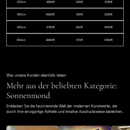
470
cm
4580
€
540
€
5120
€
480
cm
4680
€
550
€
5230
€
490
cm
4780
€
560
€
5340
€
500
cm
4880
€
570
€
5450
€
Was unsere Kunden ebenfalls lieben
Mehr aus der beliebten Kategorie:
Sonnenmond
Entdecken Sie die faszinierende Welt der modernen Kunstwerke, die
durch ihre einzigartige Ästhetik und kreative Ausdrucksweise bestechen.