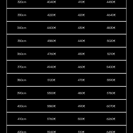
320
cm
4040
€
410
€
4450
€
330
cm
4220
€
420
€
4640
€
340
cm
4400
€
430
€
4830
€
350
cm
4580
€
440
€
5020
€
360
cm
4760
€
450
€
5210
€
370
cm
4940
€
460
€
5400
€
380
cm
5120
€
470
€
5590
€
390
cm
5300
€
480
€
5780
€
400
cm
5580
€
490
€
6070
€
410
cm
5760
€
500
€
6260
€
420
cm
5940
€
510
€
6450
€