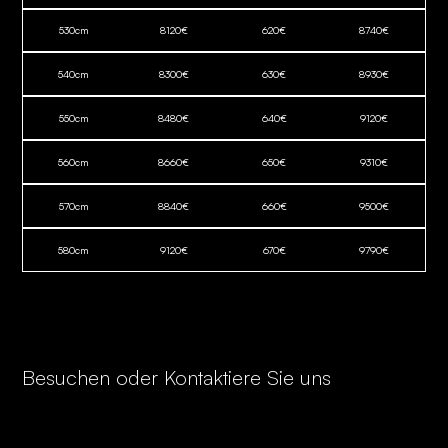
530
cm
8120
€
620
€
8740
€
540
cm
8300
€
630
€
8930
€
550
cm
8480
€
640
€
9120
€
560
cm
8660
€
650
€
9310
€
570
cm
8840
€
660
€
9500
€
580
cm
9120
€
670
€
9790
€
Besuchen oder Kontaktiere Sie uns