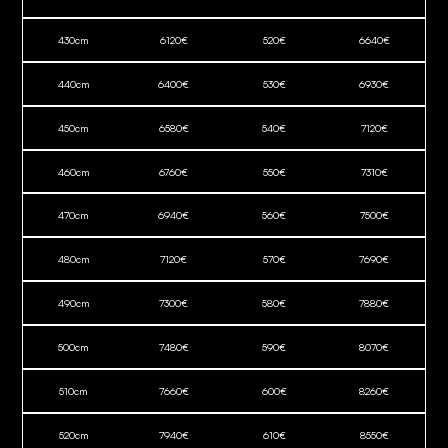
430
cm
6120
€
520
€
6640
€
440
cm
6400
€
530
€
6930
€
450
cm
6580
€
540
€
7120
€
460
cm
6760
€
550
€
7310
€
470
cm
6940
€
560
€
7500
€
480
cm
7120
€
570
€
7690
€
490
cm
7300
€
580
€
7880
€
500
cm
7480
€
590
€
8070
€
510
cm
7660
€
600
€
8260
€
520
cm
7940
€
610
€
8550
€