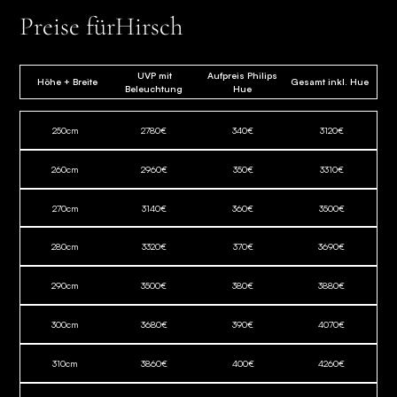
Preise für
Hirsch
UVP mit
Aufpreis Philips
Höhe + Breite
Gesamt inkl. Hue
Beleuchtung
Hue
250
cm
2780
€
340
€
3120
€
260
cm
2960
€
350
€
3310
€
270
cm
3140
€
360
€
3500
€
280
cm
3320
€
370
€
3690
€
290
cm
3500
€
380
€
3880
€
300
cm
3680
€
390
€
4070
€
310
cm
3860
€
400
€
4260
€