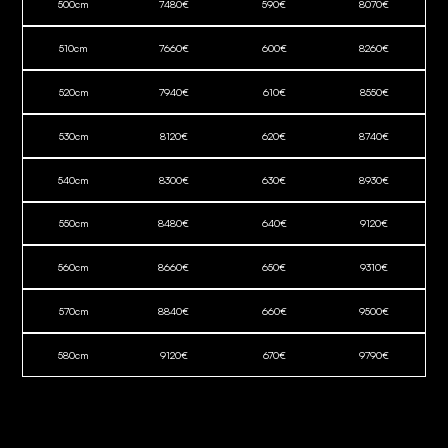
500
cm
7480
€
590
€
8070
€
510
cm
7660
€
600
€
8260
€
520
cm
7940
€
610
€
8550
€
530
cm
8120
€
620
€
8740
€
540
cm
8300
€
630
€
8930
€
550
cm
8480
€
640
€
9120
€
560
cm
8660
€
650
€
9310
€
570
cm
8840
€
660
€
9500
€
580
cm
9120
€
670
€
9790
€