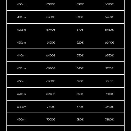
400
cm
5580
€
490
€
6070
€
410
cm
5760
€
500
€
6260
€
420
cm
5940
€
510
€
6450
€
430
cm
6120
€
520
€
6640
€
440
cm
6400
€
530
€
6930
€
450
cm
6580
€
540
€
7120
€
460
cm
6760
€
550
€
7310
€
470
cm
6940
€
560
€
7500
€
480
cm
7120
€
570
€
7690
€
490
cm
7300
€
580
€
7880
€