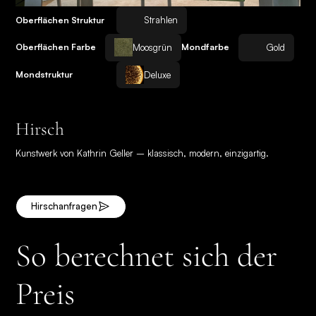
Strahlen
Oberflächen Struktur
Moosgrün
Gold
Oberflächen Farbe
Mondfarbe
Deluxe
Mondstruktur
Hirsch
Kunstwerk von Kathrin Geller – klassisch, modern, einzigartig.
Hirsch
anfragen
So berechnet sich der
Preis